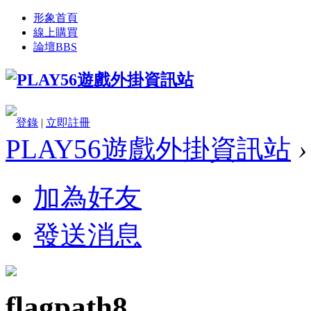
形象首頁
線上購買
論壇
BBS
登錄
|
立即註冊
PLAY56遊戲外掛資訊站
›
加為好友
發送消息
flagpath8