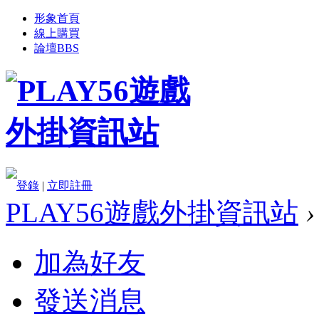
形象首頁
線上購買
論壇
BBS
登錄
|
立即註冊
PLAY56遊戲外掛資訊站
›
加為好友
發送消息