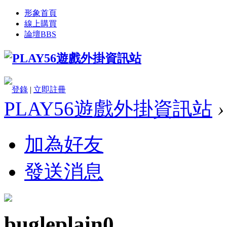
形象首頁
線上購買
論壇
BBS
登錄
|
立即註冊
PLAY56遊戲外掛資訊站
›
加為好友
發送消息
bugleplain0