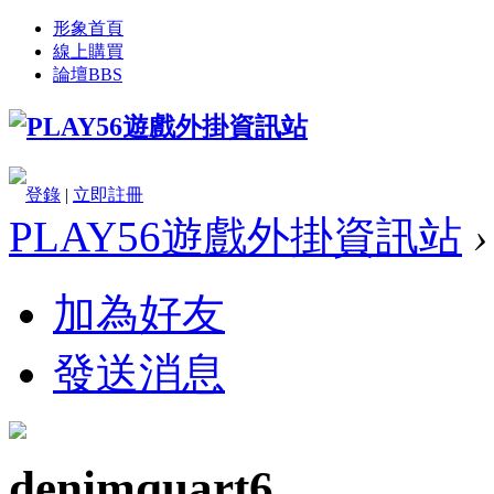
形象首頁
線上購買
論壇
BBS
登錄
|
立即註冊
PLAY56遊戲外掛資訊站
›
加為好友
發送消息
denimquart6