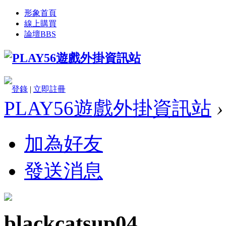
形象首頁
線上購買
論壇
BBS
登錄
|
立即註冊
PLAY56遊戲外掛資訊站
›
加為好友
發送消息
blackcatsup04