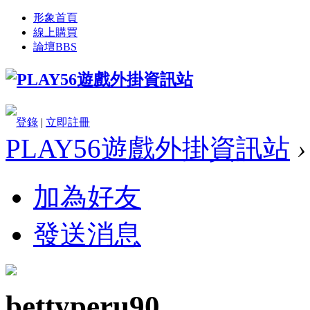
形象首頁
線上購買
論壇
BBS
登錄
|
立即註冊
PLAY56遊戲外掛資訊站
›
加為好友
發送消息
bettyperu90