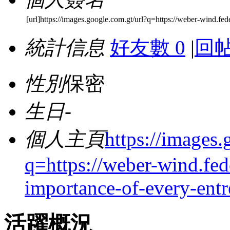
[url]https://images.google.com.gt/url?q=https://weber-wind.fe
統計信息
好友數 0
|
回帖
性別
保密
生日
-
個人主頁
https://images.
q=https://weber-wind.fed
importance-of-every-entr
活躍概況