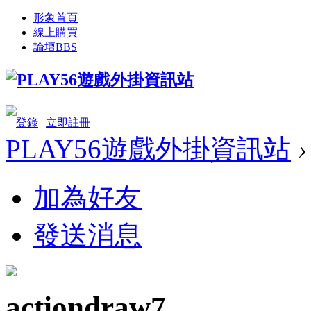
形象首頁
線上購買
論壇
BBS
登錄
|
立即註冊
PLAY56遊戲外掛資訊站
›
加為好友
發送消息
actiondraw7