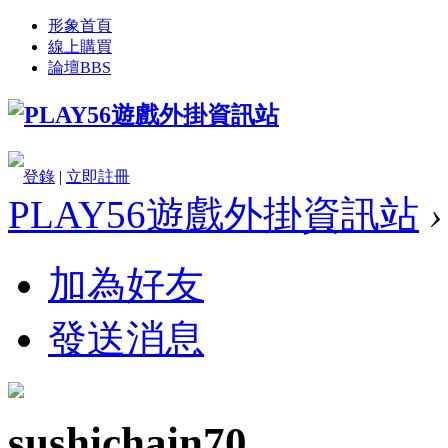
形象首頁
線上購買
論壇
BBS
登錄
|
立即註冊
PLAY56遊戲外掛資訊站
›
加為好友
發送消息
sushichain70