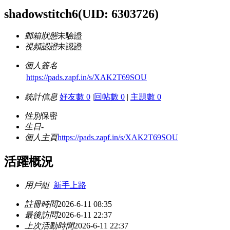
shadowstitch6
(UID: 6303726)
郵箱狀態
未驗證
視頻認證
未認證
個人簽名
https://pads.zapf.in/s/XAK2T69SOU
統計信息
好友數 0
|
回帖數 0
|
主題數 0
性別
保密
生日
-
個人主頁
https://pads.zapf.in/s/XAK2T69SOU
活躍概況
用戶組
新手上路
註冊時間
2026-6-11 08:35
最後訪問
2026-6-11 22:37
上次活動時間
2026-6-11 22:37