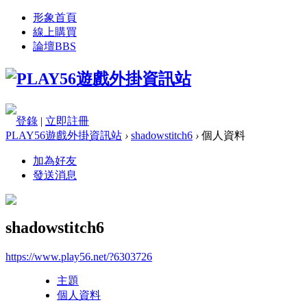
形象首頁
線上購買
論壇
BBS
登錄
|
立即註冊
PLAY56遊戲外掛資訊站
›
shadowstitch6
›
個人資料
加為好友
發送消息
shadowstitch6
https://www.play56.net/?6303726
主題
個人資料