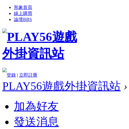
形象首頁
線上購買
論壇
BBS
登錄
|
立即註冊
PLAY56遊戲外掛資訊站
›
加為好友
發送消息