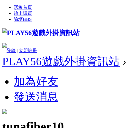
形象首頁
線上購買
論壇
BBS
登錄
|
立即註冊
PLAY56遊戲外掛資訊站
›
加為好友
發送消息
tunafiber10