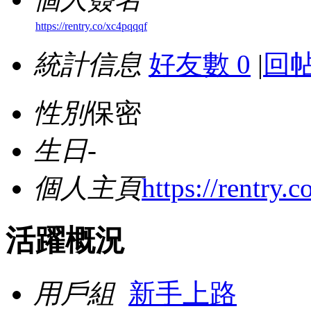
https://rentry.co/xc4pqqqf
統計信息
好友數 0
|
回帖
性別
保密
生日
-
個人主頁
https://rentry.
活躍概況
用戶組
新手上路