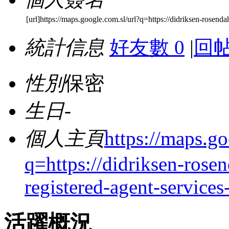
[url]https://maps.google.com.sl/url?q=https://didriksen-rosenda
統計信息
好友數 0
|
回帖
性別
保密
生日
-
個人主頁
https://maps.go
q=https://didriksen-rose
registered-agent-services
活躍概況