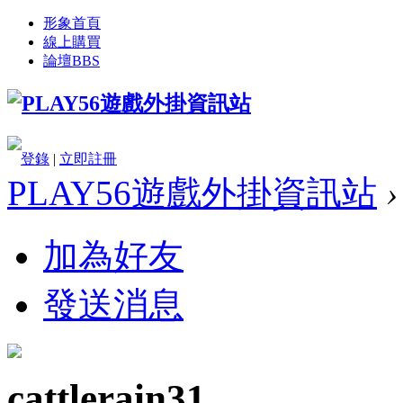
形象首頁
線上購買
論壇
BBS
登錄
|
立即註冊
PLAY56遊戲外掛資訊站
›
加為好友
發送消息
cattlerain31