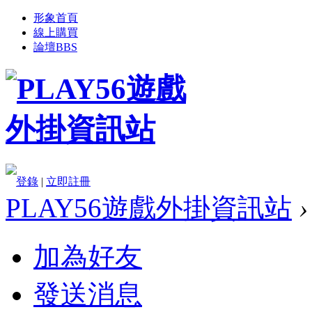
形象首頁
線上購買
論壇
BBS
登錄
|
立即註冊
PLAY56遊戲外掛資訊站
›
加為好友
發送消息