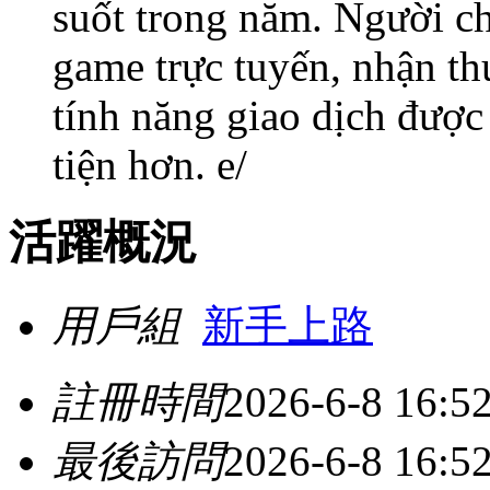
suốt trong năm. Người ch
game trực tuyến, nhận th
tính năng giao dịch được
tiện hơn. e/
活躍概況
用戶組
新手上路
註冊時間
2026-6-8 16:5
最後訪問
2026-6-8 16:5