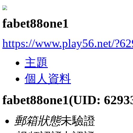
fabet88one1
https://www.play56.net/?6
主題
個人資料
fabet88one1
(UID: 6293
郵箱狀態
未驗證