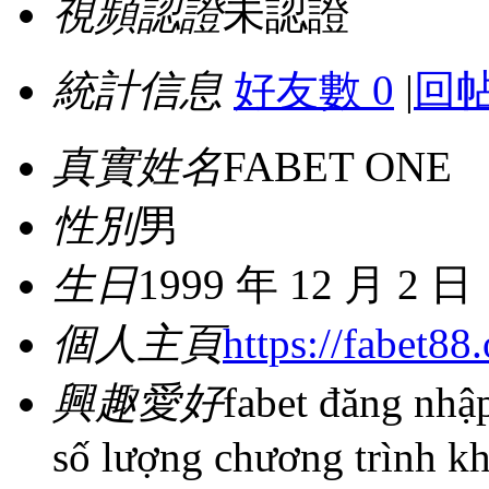
視頻認證
未認證
統計信息
好友數 0
|
回帖
真實姓名
FABET ONE
性別
男
生日
1999 年 12 月 2 日
個人主頁
https://fabet88
興趣愛好
fabet đăng nhậ
số lượng chương trình k