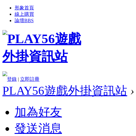
形象首頁
線上購買
論壇
BBS
登錄
|
立即註冊
PLAY56遊戲外掛資訊站
›
加為好友
發送消息