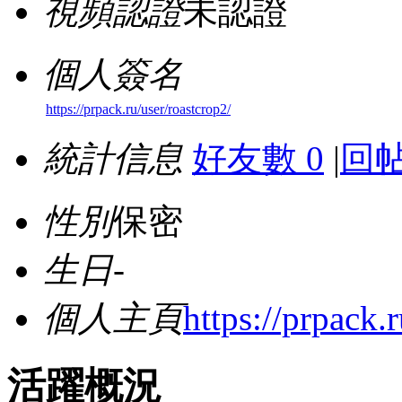
視頻認證
未認證
個人簽名
https://prpack.ru/user/roastcrop2/
統計信息
好友數 0
|
回帖
性別
保密
生日
-
個人主頁
https://prpack.
活躍概況