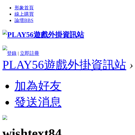
形象首頁
線上購買
論壇
BBS
登錄
|
立即註冊
PLAY56遊戲外掛資訊站
›
加為好友
發送消息
wishtext84