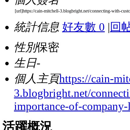
[url]https://cain-mitchell-3.blogbright.net/connecting-with-cus
統計信息
好友數 0
|
回帖
性別
保密
生日
-
個人主頁
https://cain-mit
3.blogbright.net/connect
importance-of-company-l
活躍概況