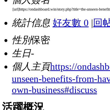
[url]https://ondashboard.win/story.php?title=the-unseen-benefi
統計信息
好友數 0
|
回帖
性別
保密
生日
-
個人主頁
https://ondashb
unseen-benefits-from-hav
own-business#discuss
活躍概況