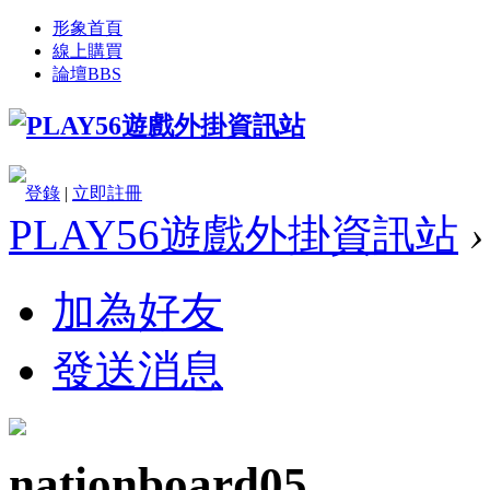
形象首頁
線上購買
論壇
BBS
登錄
|
立即註冊
PLAY56遊戲外掛資訊站
›
加為好友
發送消息
nationboard05