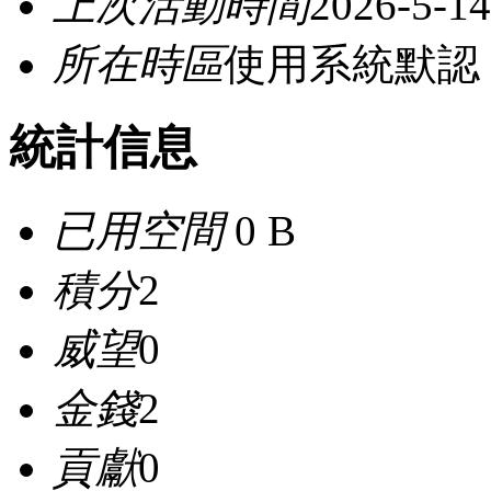
上次活動時間
2026-5-14
所在時區
使用系統默認
統計信息
已用空間
0 B
積分
2
威望
0
金錢
2
貢獻
0