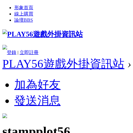
形象首頁
線上購買
論壇
BBS
登錄
|
立即註冊
PLAY56遊戲外掛資訊站
›
加為好友
發送消息
stampplot56