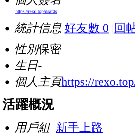
https://rexo.top/dsafds
統計信息
好友數 0
|
回帖
性別
保密
生日
-
個人主頁
https://rexo.to
活躍概況
用戶組
新手上路