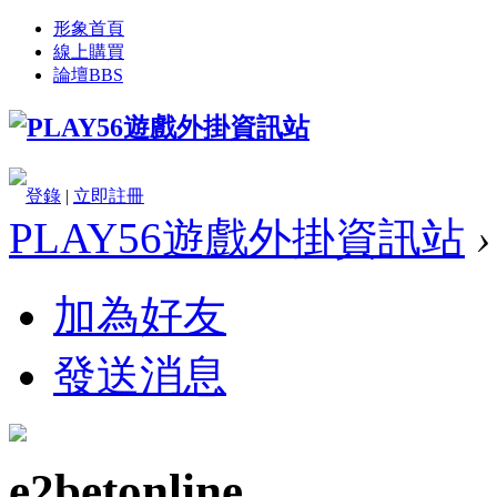
形象首頁
線上購買
論壇
BBS
登錄
|
立即註冊
PLAY56遊戲外掛資訊站
›
加為好友
發送消息
e2betonline