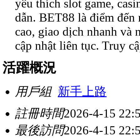
yêu thích slot game, casi
dẫn. BET88 là điểm đến 
cao, giao dịch nhanh và 
cập nhật liên tục. Truy cậ
活躍概況
用戶組
新手上路
註冊時間
2026-4-15 22:
最後訪問
2026-4-15 22: