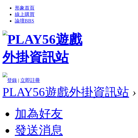
形象首頁
線上購買
論壇
BBS
登錄
|
立即註冊
PLAY56遊戲外掛資訊站
›
加為好友
發送消息