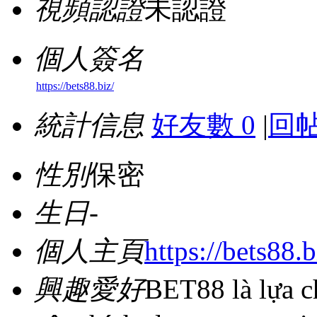
視頻認證
未認證
個人簽名
https://bets88.biz/
統計信息
好友數 0
|
回帖
性別
保密
生日
-
個人主頁
https://bets88.b
興趣愛好
BET88 là lựa ch