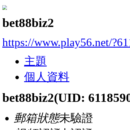
bet88biz2
https://www.play56.net/?6
主題
個人資料
bet88biz2
(UID: 611859
郵箱狀態
未驗證