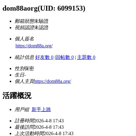
dom88aorg
(UID: 6099153)
郵箱狀態
未驗證
視頻認證
未認證
個人簽名
https://dom88a.org/
統計信息
好友數 0
|
回帖數 0
|
主題數 0
性別
保密
生日
-
個人主頁
https://dom88a.org/
活躍概況
用戶組
新手上路
註冊時間
2026-4-8 17:43
最後訪問
2026-4-8 17:43
上次活動時間
2026-4-8 17:43