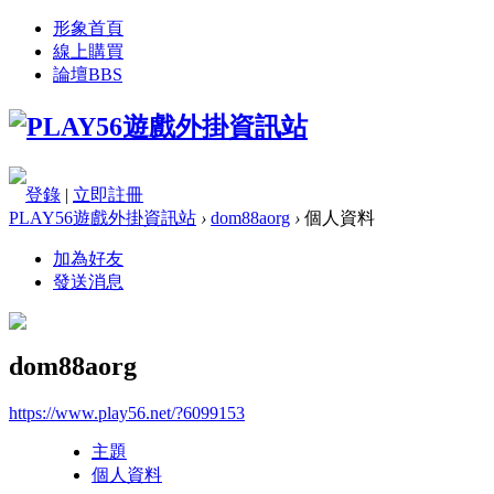
形象首頁
線上購買
論壇
BBS
登錄
|
立即註冊
PLAY56遊戲外掛資訊站
›
dom88aorg
›
個人資料
加為好友
發送消息
dom88aorg
https://www.play56.net/?6099153
主題
個人資料