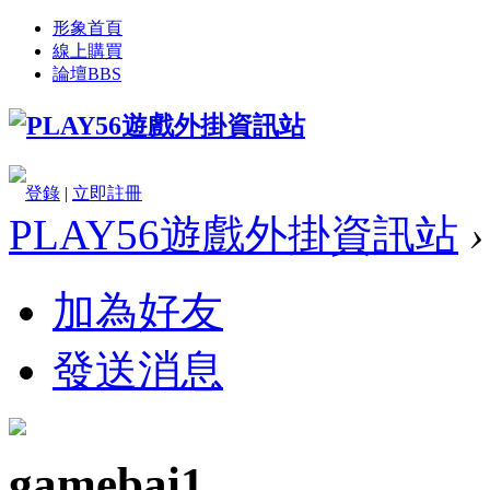
形象首頁
線上購買
論壇
BBS
登錄
|
立即註冊
PLAY56遊戲外掛資訊站
›
加為好友
發送消息
gamebai1