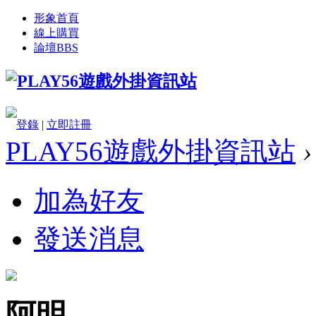
形象首頁
線上購買
論壇
BBS
登錄
|
立即註冊
PLAY56遊戲外掛資訊站
›
加為好友
發送消息
阿明