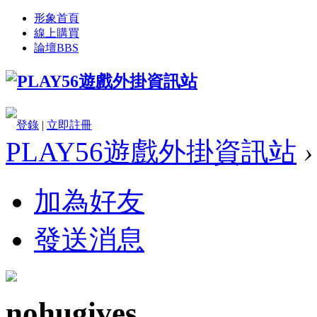
形象首頁
線上購買
論壇
BBS
登錄
|
立即註冊
PLAY56遊戲外掛資訊站
›
加為好友
發送消息
nohugives