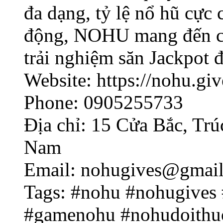
đa dạng, tỷ lệ nổ hũ cực
động, NOHU mang đến cơ
trải nghiệm săn Jackpot 
Website: https://nohu.giv
Phone: 0905255733
Địa chỉ: 15 Cửa Bắc, Trú
Nam
Email:
nohugives@gmai
Tags: #nohu #nohugives
#gamenohu #nohudoithu