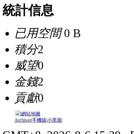
統計信息
已用空間
0 B
積分
2
威望
0
金錢
2
貢獻
0
|
網站地圖
Archiver
|
手機版
|
小黑屋
|