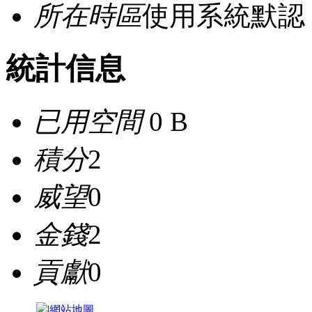
所在時區
使用系統默認
統計信息
已用空間
0 B
積分
2
威望
0
金錢
2
貢獻
0
|
網站地圖