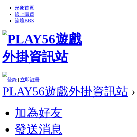
形象首頁
線上購買
論壇
BBS
登錄
|
立即註冊
PLAY56遊戲外掛資訊站
›
加為好友
發送消息