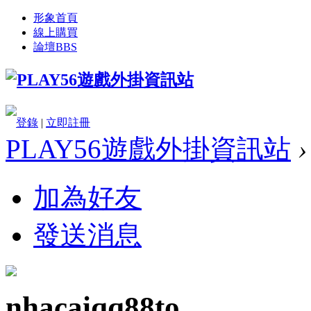
形象首頁
線上購買
論壇
BBS
登錄
|
立即註冊
PLAY56遊戲外掛資訊站
›
加為好友
發送消息
nhacaiqq88to