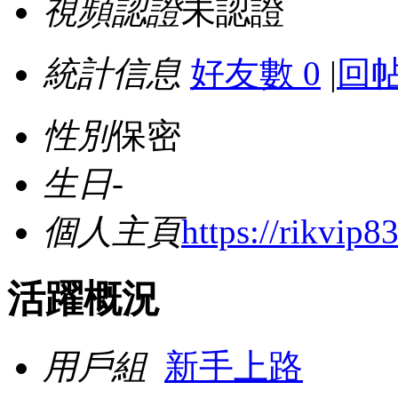
視頻認證
未認證
統計信息
好友數 0
|
回帖
性別
保密
生日
-
個人主頁
https://rikvip8
活躍概況
用戶組
新手上路