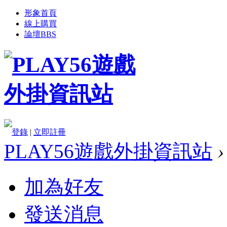
形象首頁
線上購買
論壇
BBS
登錄
|
立即註冊
PLAY56遊戲外掛資訊站
›
加為好友
發送消息