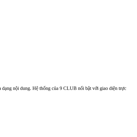
đa dạng nội dung. Hệ thống của 9 CLUB nổi bật với giao diện trực