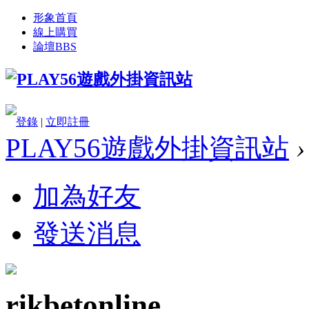
形象首頁
線上購買
論壇
BBS
登錄
|
立即註冊
PLAY56遊戲外掛資訊站
›
加為好友
發送消息
rikbetonline