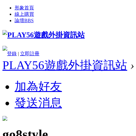
形象首頁
線上購買
論壇
BBS
登錄
|
立即註冊
PLAY56遊戲外掛資訊站
›
加為好友
發送消息
go8style