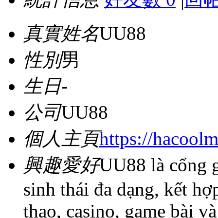
真實姓名
UU88
性別
男
生日
-
公司
UU88
個人主頁
https://hacoolm
興趣愛好
UU88 là cổng gi
sinh thái đa dạng, kết h
thao, casino, game bài v