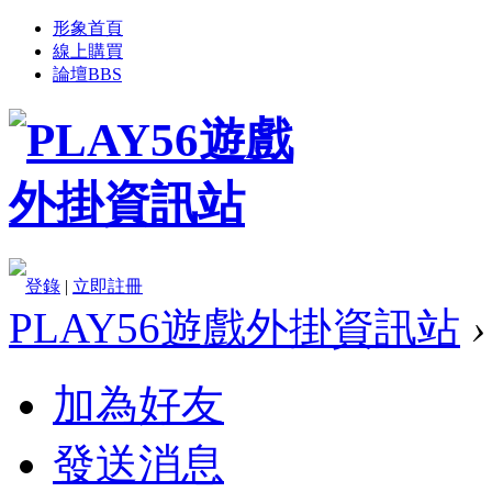
形象首頁
線上購買
論壇
BBS
登錄
|
立即註冊
PLAY56遊戲外掛資訊站
›
加為好友
發送消息