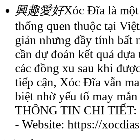
興趣愛好
Xóc Đĩa là một
thống quen thuộc tại Việ
giản nhưng đầy tính bất 
cần dự đoán kết quả dựa 
các đồng xu sau khi được
tiếp cận, Xóc Đĩa vẫn ma
biệt nhờ yếu tố may mắn 
THÔNG TIN CHI TIẾT:
- Website: https://xocdia