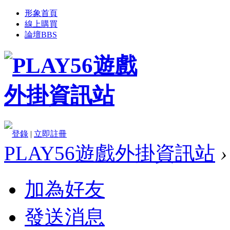
形象首頁
線上購買
論壇
BBS
登錄
|
立即註冊
PLAY56遊戲外掛資訊站
›
加為好友
發送消息