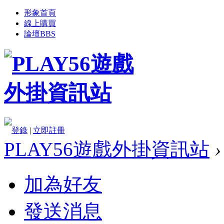
形象首頁
線上購買
論壇
BBS
登錄
|
立即註冊
PLAY56遊戲外掛資訊站
›
加為好友
發送消息