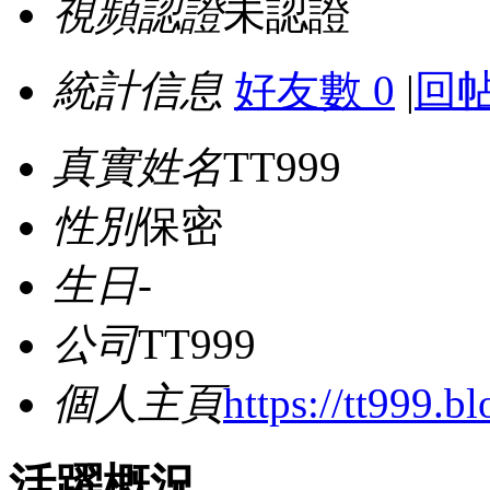
視頻認證
未認證
統計信息
好友數 0
|
回帖
真實姓名
TT999
性別
保密
生日
-
公司
TT999
個人主頁
https://tt999.bl
活躍概況