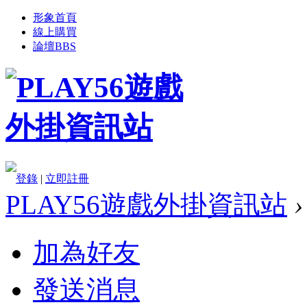
形象首頁
線上購買
論壇
BBS
登錄
|
立即註冊
PLAY56遊戲外掛資訊站
›
加為好友
發送消息