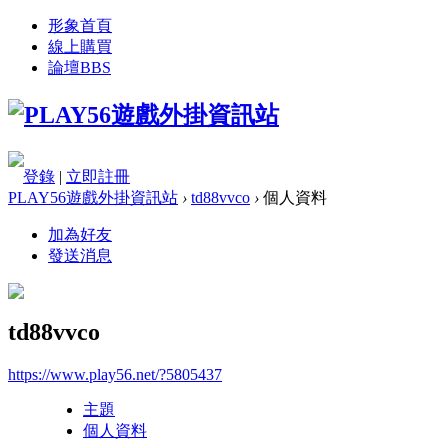
形象首頁
線上購買
論壇
BBS
登錄
|
立即註冊
PLAY56遊戲外掛資訊站
›
td88vvco
›
個人資料
加為好友
發送消息
td88vvco
https://www.play56.net/?5805437
主題
個人資料