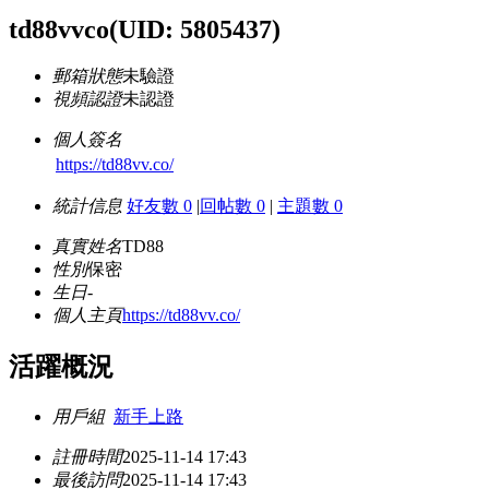
td88vvco
(UID: 5805437)
郵箱狀態
未驗證
視頻認證
未認證
個人簽名
https://td88vv.co/
統計信息
好友數 0
|
回帖數 0
|
主題數 0
真實姓名
TD88
性別
保密
生日
-
個人主頁
https://td88vv.co/
活躍概況
用戶組
新手上路
註冊時間
2025-11-14 17:43
最後訪問
2025-11-14 17:43