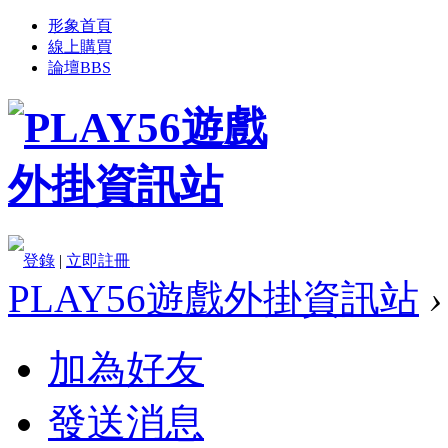
形象首頁
線上購買
論壇
BBS
登錄
|
立即註冊
PLAY56遊戲外掛資訊站
›
加為好友
發送消息