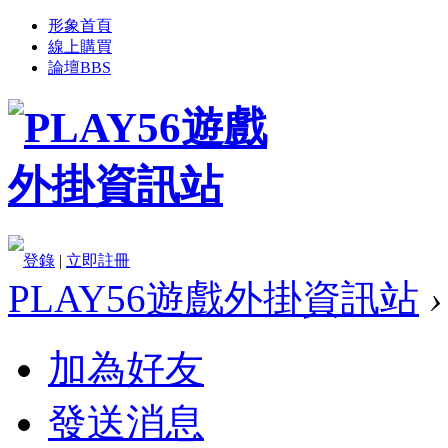
形象首頁
線上購買
論壇
BBS
登錄
|
立即註冊
PLAY56遊戲外掛資訊站
›
加為好友
發送消息