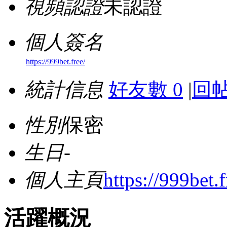
視頻認證
未認證
個人簽名
https://999bet.free/
統計信息
好友數 0
|
回帖
性別
保密
生日
-
個人主頁
https://999bet.f
活躍概況