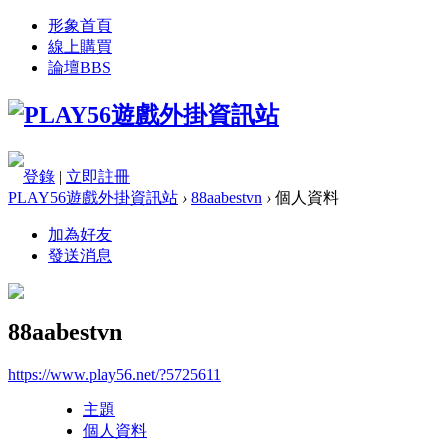
形象首頁
線上購買
論壇
BBS
登錄
|
立即註冊
PLAY56遊戲外掛資訊站
›
88aabestvn
›
個人資料
加為好友
發送消息
88aabestvn
https://www.play56.net/?5725611
主題
個人資料