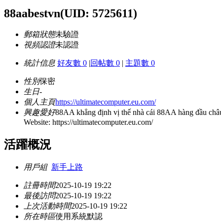
88aabestvn
(UID: 5725611)
郵箱狀態
未驗證
視頻認證
未認證
統計信息
好友數 0
|
回帖數 0
|
主題數 0
性別
保密
生日
-
個人主頁
https://ultimatecomputer.eu.com/
興趣愛好
88AA khẳng định vị thế nhà cái 88AA hàng đầu châu 
Website: https://ultimatecomputer.eu.com/
活躍概況
用戶組
新手上路
註冊時間
2025-10-19 19:22
最後訪問
2025-10-19 19:22
上次活動時間
2025-10-19 19:22
所在時區
使用系統默認