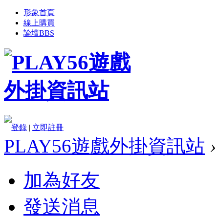
形象首頁
線上購買
論壇
BBS
登錄
|
立即註冊
PLAY56遊戲外掛資訊站
›
加為好友
發送消息