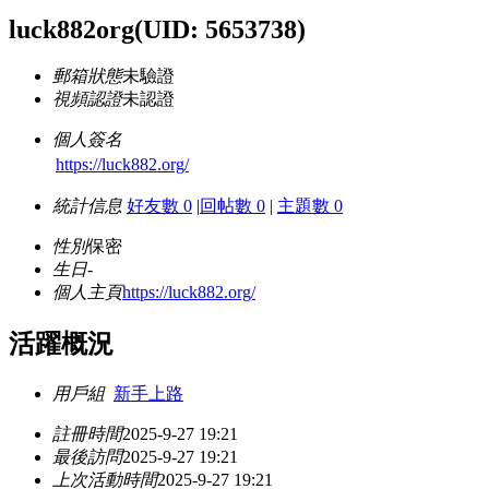
luck882org
(UID: 5653738)
郵箱狀態
未驗證
視頻認證
未認證
個人簽名
https://luck882.org/
統計信息
好友數 0
|
回帖數 0
|
主題數 0
性別
保密
生日
-
個人主頁
https://luck882.org/
活躍概況
用戶組
新手上路
註冊時間
2025-9-27 19:21
最後訪問
2025-9-27 19:21
上次活動時間
2025-9-27 19:21