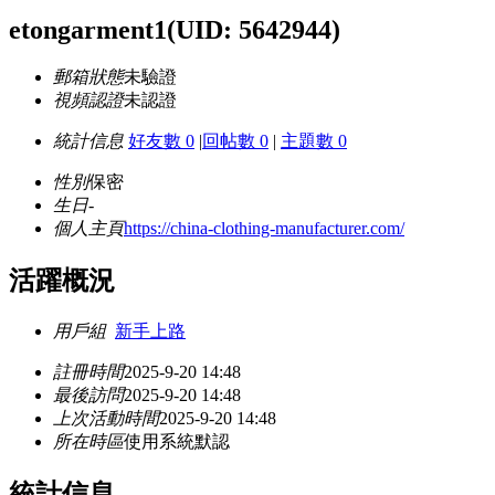
etongarment1
(UID: 5642944)
郵箱狀態
未驗證
視頻認證
未認證
統計信息
好友數 0
|
回帖數 0
|
主題數 0
性別
保密
生日
-
個人主頁
https://china-clothing-manufacturer.com/
活躍概況
用戶組
新手上路
註冊時間
2025-9-20 14:48
最後訪問
2025-9-20 14:48
上次活動時間
2025-9-20 14:48
所在時區
使用系統默認
統計信息