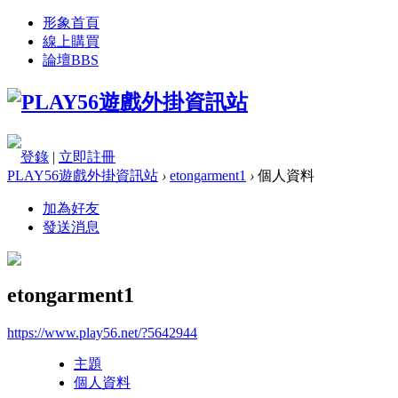
形象首頁
線上購買
論壇
BBS
登錄
|
立即註冊
PLAY56遊戲外掛資訊站
›
etongarment1
›
個人資料
加為好友
發送消息
etongarment1
https://www.play56.net/?5642944
主題
個人資料