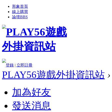
形象首頁
線上購買
論壇
BBS
登錄
|
立即註冊
PLAY56遊戲外掛資訊站
›
加為好友
發送消息