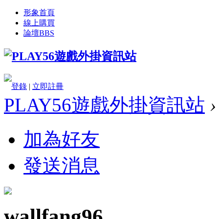
形象首頁
線上購買
論壇
BBS
登錄
|
立即註冊
PLAY56遊戲外掛資訊站
›
加為好友
發送消息
wallfang96