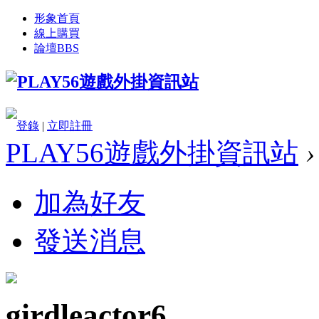
形象首頁
線上購買
論壇
BBS
登錄
|
立即註冊
PLAY56遊戲外掛資訊站
›
加為好友
發送消息
girdleactor6