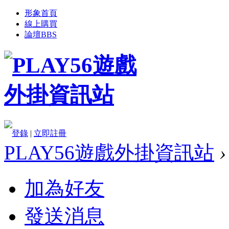
形象首頁
線上購買
論壇
BBS
登錄
|
立即註冊
PLAY56遊戲外掛資訊站
›
加為好友
發送消息