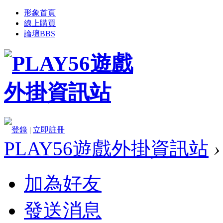
形象首頁
線上購買
論壇
BBS
登錄
|
立即註冊
PLAY56遊戲外掛資訊站
›
加為好友
發送消息