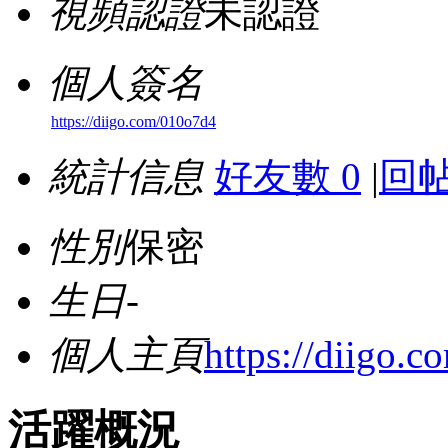
視頻認證
未認證
個人簽名
https://diigo.com/010o7d4
統計信息
好友數 0
|
回帖
性別
保密
生日
-
個人主頁
https://diigo.
活躍概況