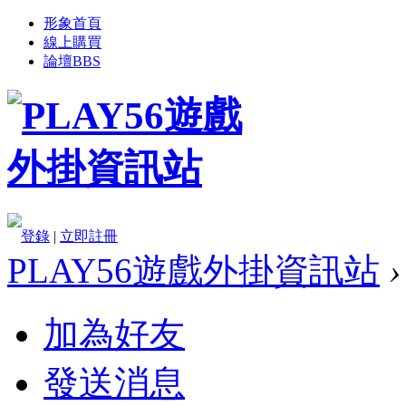
形象首頁
線上購買
論壇
BBS
登錄
|
立即註冊
PLAY56遊戲外掛資訊站
›
加為好友
發送消息