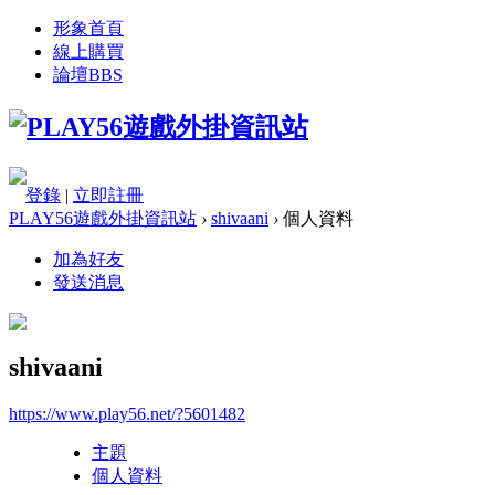
形象首頁
線上購買
論壇
BBS
登錄
|
立即註冊
PLAY56遊戲外掛資訊站
›
shivaani
›
個人資料
加為好友
發送消息
shivaani
https://www.play56.net/?5601482
主題
個人資料