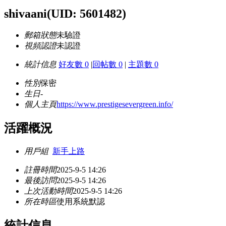
shivaani
(UID: 5601482)
郵箱狀態
未驗證
視頻認證
未認證
統計信息
好友數 0
|
回帖數 0
|
主題數 0
性別
保密
生日
-
個人主頁
https://www.prestigesevergreen.info/
活躍概況
用戶組
新手上路
註冊時間
2025-9-5 14:26
最後訪問
2025-9-5 14:26
上次活動時間
2025-9-5 14:26
所在時區
使用系統默認
統計信息