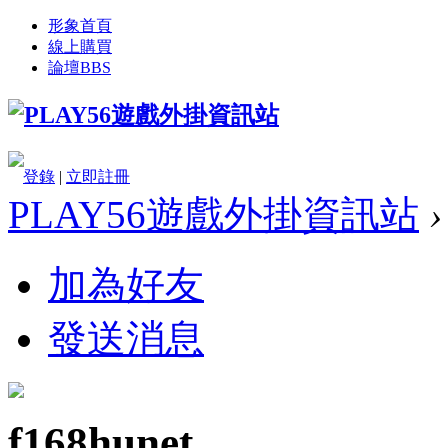
形象首頁
線上購買
論壇
BBS
登錄
|
立即註冊
PLAY56遊戲外掛資訊站
›
加為好友
發送消息
f168hunet